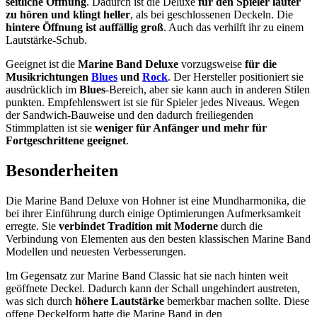
seitliche Öffnung
. Dadurch ist die Deluxe
für den Spieler lauter
zu hören und klingt heller
, als bei geschlossenen Deckeln. Die
hintere Öffnung ist auffällig groß
. Auch das verhilft ihr zu einem
Lautstärke-Schub.
Geeignet ist die
Marine Band Deluxe
vorzugsweise
für die
Musikrichtungen
Blues
und
Rock
. Der Hersteller positioniert sie
ausdrücklich im
Blues
-Bereich, aber sie kann auch in anderen Stilen
punkten. Empfehlenswert ist sie für Spieler jedes Niveaus. Wegen
der Sandwich-Bauweise und den dadurch freiliegenden
Stimmplatten ist sie
weniger für Anfänger und mehr für
Fortgeschrittene geeignet
.
Besonderheiten
Die Marine Band Deluxe von Hohner ist eine Mundharmonika, die
bei ihrer Einführung durch einige Optimierungen Aufmerksamkeit
erregte. Sie
verbindet Tradition mit Moderne
durch die
Verbindung von Elementen aus den besten klassischen Marine Band
Modellen und neuesten Verbesserungen.
Im Gegensatz zur Marine Band Classic hat sie nach hinten weit
geöffnete Deckel. Dadurch kann der Schall ungehindert austreten,
was sich durch
höhere Lautstärke
bemerkbar machen sollte. Diese
offene Deckelform hatte die Marine Band in den