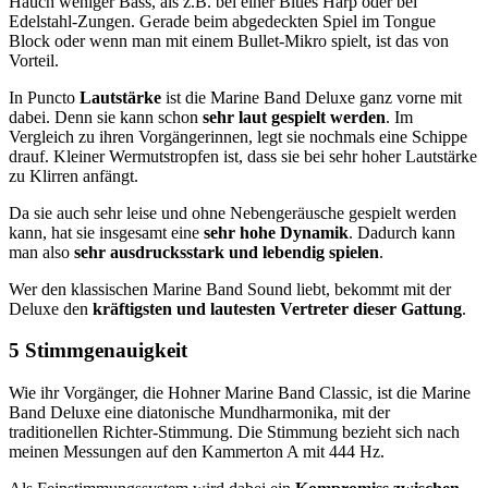
Hauch weniger Bass, als z.B. bei einer Blues Harp oder bei
Edelstahl-Zungen. Gerade beim abgedeckten Spiel im Tongue
Block oder wenn man mit einem Bullet-Mikro spielt, ist das von
Vorteil.
In Puncto
Lautstärke
ist die Marine Band Deluxe ganz vorne mit
dabei. Denn sie kann schon
sehr laut gespielt werden
. Im
Vergleich zu ihren Vorgängerinnen, legt sie nochmals eine Schippe
drauf. Kleiner Wermutstropfen ist, dass sie bei sehr hoher Lautstärke
zu Klirren anfängt.
Da sie auch sehr leise und ohne Nebengeräusche gespielt werden
kann, hat sie insgesamt eine
sehr hohe Dynamik
. Dadurch kann
man also
sehr ausdrucksstark und lebendig spielen
.
Wer den klassischen Marine Band Sound liebt, bekommt mit der
Deluxe den
kräftigsten und lautesten Vertreter dieser Gattung
.
5 Stimmgenauigkeit
Wie ihr Vorgänger, die Hohner Marine Band Classic, ist die Marine
Band Deluxe eine diatonische Mundharmonika, mit der
traditionellen Richter-Stimmung. Die Stimmung bezieht sich nach
meinen Messungen auf den Kammerton A mit 444 Hz.