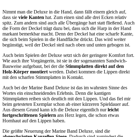
Nimmt man die Deluxe in die Hand, dann fällt einem gleich auf,
dass sie
viele Kanten
hat. Zum einen sind alle drei Ecken relativ
spitz. Zum andern sind auch alle Übergänge hart statt fließend. Auch
die Form der Deckel trägt dazu bei, dass sich die Harp in der Hand
markant bemerkbar macht. Denn der Deckel hat eine scharfe Kante,
die sich beim Spielen in die Handfläche drückt. Das wird weiter
begünstigt, weil der Deckel steil nach oben und unten gebogen ist.
Auch beim Spielen der Deluxe setzt sich der geringere Komfort fort.
Wie auch ihre Vorgängerin, ist sie in der sogenannten Sandwich-
Bauweise aufgebaut, bei der die
Stimmplatten direkt auf den
Holz-Körper montiert
werden. Dabei kommen die Lippen direkt
mit den scharfen Stimmplatten in Kontakt.
Auch bei der Marine Band Deluxe ist das im wahrsten Sinne des
Wortes ein einschneidendes Erlebnis. Denn die kantigen
Stimmplatten reiben sich deutlich mit den Lippen. Und das fiel mir
beim getesteten Exemplar schon ab einer kürzeren Spieldauer auf.
Aus diesem Grund kann ich die Deluxe eigentlich nur
leicht
fortgeschrittenen Spielern
ans Herz legen, die schon etwas
Hornhaut auf den Lippen haben.
Die größte Neuerung der Marine Band Deluxe, sind die
abgeschrägten Kanzellen-Stege
. Dadurch sind zumindest die