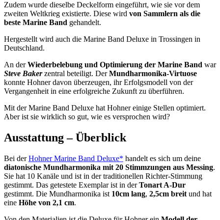
Zudem wurde dieselbe Deckelform eingeführt, wie sie vor dem
zweiten Weltkrieg existierte. Diese wird
von Sammlern als die
beste Marine Band
gehandelt.
Hergestellt wird auch die Marine Band Deluxe in Trossingen in
Deutschland.
An der
Wiederbelebung und Optimierung der Marine Band
war
Steve Baker
zentral beteiligt. Der
Mundharmonika-Virtuose
konnte Hohner davon überzeugen, ihr Erfolgsmodell von der
Vergangenheit in eine erfolgreiche Zukunft zu überführen.
Mit der Marine Band Deluxe hat Hohner einige Stellen optimiert.
Aber ist sie wirklich so gut, wie es versprochen wird?
Ausstattung – Überblick
Bei der
Hohner Marine Band Deluxe*
handelt es sich um deine
diatonische Mundharmonika mit 20 Stimmzungen aus Messing
.
Sie hat 10 Kanäle und ist in der traditionellen Richter-Stimmung
gestimmt. Das getestete Exemplar ist in der
Tonart A-Dur
gestimmt. Die Mundharmonika ist
10cm lang
,
2,5cm breit
und hat
eine
Höhe von 2,1 cm
.
Von den Materialien ist die Deluxe für Hohner ein
Modell der