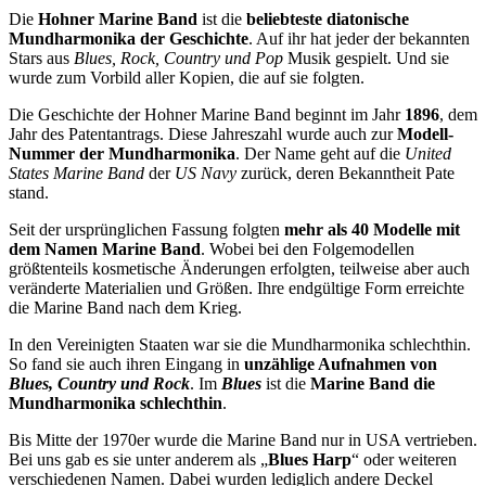
Die
Hohner Marine Band
ist die
beliebteste diatonische
Mundharmonika der Geschichte
. Auf ihr hat jeder der bekannten
Stars aus
Blues, Rock, Country und Pop
Musik gespielt. Und sie
wurde zum Vorbild aller Kopien, die auf sie folgten.
Die Geschichte der Hohner Marine Band beginnt im Jahr
1896
, dem
Jahr des Patentantrags. Diese Jahreszahl wurde auch zur
Modell-
Nummer der Mundharmonika
. Der Name geht auf die
United
States Marine Band
der
US Navy
zurück, deren Bekanntheit Pate
stand.
Seit der ursprünglichen Fassung folgten
mehr als 40 Modelle mit
dem Namen Marine Band
. Wobei bei den Folgemodellen
größtenteils kosmetische Änderungen erfolgten, teilweise aber auch
veränderte Materialien und Größen. Ihre endgültige Form erreichte
die Marine Band nach dem Krieg.
In den Vereinigten Staaten war sie die Mundharmonika schlechthin.
So fand sie auch ihren Eingang in
unzählige Aufnahmen von
Blues, Country und Rock
. Im
Blues
ist die
Marine Band die
Mundharmonika schlechthin
.
Bis Mitte der 1970er wurde die Marine Band nur in USA vertrieben.
Bei uns gab es sie unter anderem als „
Blues Harp
“ oder weiteren
verschiedenen Namen. Dabei wurden lediglich andere Deckel