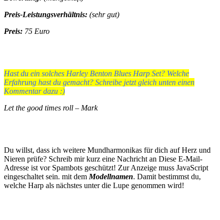
Preis-Leistungsverhältnis:
(sehr gut)
Preis:
75 Euro
Hast du ein solches Harley Benton Blues Harp Set? Welche
Erfahrung hast du gemacht? Schreibe jetzt gleich unten einen
Kommentar dazu :)
Let the good times roll – Mark
Du willst, dass ich weitere Mundharmonikas für dich auf Herz und
Nieren prüfe? Schreib mir kurz eine Nachricht an
Diese E-Mail-
Adresse ist vor Spambots geschützt! Zur Anzeige muss JavaScript
eingeschaltet sein.
mit dem
Modellnamen
. Damit bestimmst du,
welche Harp als nächstes unter die Lupe genommen wird!