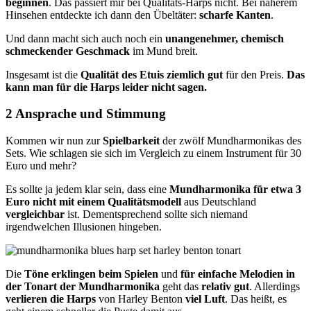
beginnen
. Das passiert mir bei Qualitäts-Harps nicht. Bei näherem
Hinsehen entdeckte ich dann den Übeltäter:
scharfe Kanten
.
Und dann macht sich auch noch ein
unangenehmer, chemisch
schmeckender Geschmack
im Mund breit.
Insgesamt ist die
Qualität des Etuis ziemlich gut
für den Preis.
Das
kann man für die Harps leider nicht sagen.
2 Ansprache und Stimmung
Kommen wir nun zur
Spielbarkeit
der zwölf Mundharmonikas des
Sets. Wie schlagen sie sich im Vergleich zu einem Instrument für 30
Euro und mehr?
Es sollte ja jedem klar sein, dass eine
Mundharmonika für etwa 3
Euro nicht mit einem Qualitätsmodell
aus Deutschland
vergleichbar
ist. Dementsprechend sollte sich niemand
irgendwelchen Illusionen hingeben.
Die
Töne erklingen beim Spielen
und
für einfache Melodien in
der Tonart der Mundharmonika
geht das
relativ gut
. Allerdings
verlieren die Harps
von Harley Benton
viel Luft
. Das heißt, es