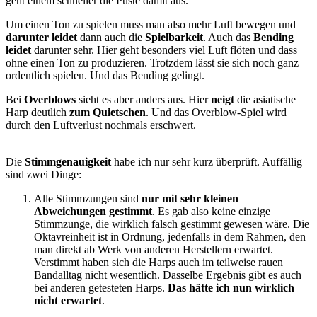
geht einem schneller die Puste damit aus.
Um einen Ton zu spielen muss man also mehr Luft bewegen und
darunter leidet
dann auch die
Spielbarkeit
. Auch das
Bending
leidet
darunter sehr. Hier geht besonders viel Luft flöten und dass
ohne einen Ton zu produzieren. Trotzdem lässt sie sich noch ganz
ordentlich spielen. Und das Bending gelingt.
Bei
Overblows
sieht es aber anders aus. Hier
neigt
die asiatische
Harp deutlich
zum Quietschen
. Und das Overblow-Spiel wird
durch den Luftverlust nochmals erschwert.
Die
Stimmgenauigkeit
habe ich nur sehr kurz überprüft. Auffällig
sind zwei Dinge:
Alle Stimmzungen sind
nur mit sehr kleinen
Abweichungen gestimmt
. Es gab also keine einzige
Stimmzunge, die wirklich falsch gestimmt gewesen wäre. Die
Oktavreinheit ist in Ordnung, jedenfalls in dem Rahmen, den
man direkt ab Werk von anderen Herstellern erwartet.
Verstimmt haben sich die Harps auch im teilweise rauen
Bandalltag nicht wesentlich. Dasselbe Ergebnis gibt es auch
bei anderen getesteten Harps.
Das hätte ich nun wirklich
nicht erwartet
.