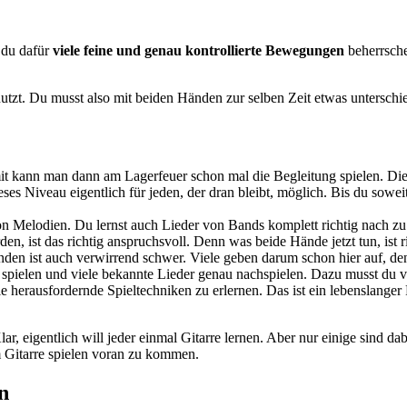
s du dafür
viele feine und genau kontrollierte Bewegungen
beherrsche
tzt. Du musst also mit beiden Händen zur selben Zeit etwas unterschie
it kann man dann am Lagerfeuer schon mal die Begleitung spielen. Die
ses Niveau eigentlich für jeden, der dran bleibt, möglich. Bis du soweit
n Melodien. Du lernst auch Lieder von Bands komplett richtig nach zu 
 ist das richtig anspruchsvoll. Denn was beide Hände jetzt tun, ist ri
nden ist auch verwirrend schwer. Viele geben darum schon hier auf, den
os spielen und viele bekannte Lieder genau nachspielen. Dazu musst d
le herausfordernde Spieltechniken zu erlernen. Das ist ein lebenslange
r, eigentlich will jeder einmal Gitarre lernen. Aber nur einige sind da
m Gitarre spielen voran zu kommen.
n