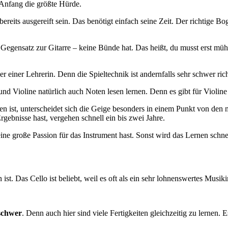
m Anfang die größte Hürde.
eits ausgereift sein. Das benötigt einfach seine Zeit. Der richtige 
m Gegensatz zur Gitarre – keine Bünde hat. Das heißt, du musst erst müh
 einer Lehrerin. Denn die Spieltechnik ist andernfalls sehr schwer rich
d Violine natürlich auch Noten lesen lernen. Denn es gibt für Violine 
n ist, unterscheidet sich die Geige besonders in einem Punkt von den 
Ergebnisse hast, vergehen schnell ein bis zwei Jahre.
ine große Passion für das Instrument hast. Sonst wird das Lernen schnel
 ist. Das Cello ist beliebt, weil es oft als ein sehr lohnenswertes Musik
 schwer
. Denn auch hier sind viele Fertigkeiten gleichzeitig zu lernen.