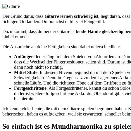
Der Grund dafür, dass
Gitarre lernen schwierig ist
, liegt daran, das
richtigen Ort landen. Du brauchst dafür viel Feingefühl.
Dazu kommt, dass du bei der Gitarre ja
beide Hände gleichzeitig
benu
hinbekommen.
Die Ansprüche an deine Fertigkeiten sind dabei unterschiedlich:
Anfänger
: Jeder fängt mit dem Spielen von Akkorden an. Dam
dass die Wechsel der Fingerpositionen selten sind. Darum ist die
dann noch nicht so richtig.
Mittel-Stufe
: In diesem Niveau beginnst du mit dem Spielen vo
Schwierigkeiten. Denn im Gegensatz zu den Lagerfeuer-Akkorden,
schnelle Läufe. Und die richtigen Töne auf dem Griffbrett zu fi
Fortgeschrittene
: Als Fortgeschrittener, kannst du schon Sol
du lernst weitere fortgeschrittene Akkorde. Obendrauf gibts vie
bis hierhin.
Ich kenne viele Leute, die mit dem Gitarre spielen begonnen haben. Kla
beherrschen, haben es aufgegeben, weil sie erwarteten, schneller bei
So einfach ist es Mundharmonika zu spiele