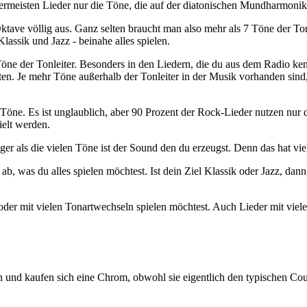
llermeisten Lieder nur die Töne, die auf der diatonischen Mundharmoni
ktave völlig aus. Ganz selten braucht man also mehr als 7 Töne der To
assik und Jazz - beinahe alles spielen.
öne der Tonleiter. Besonders in den Liedern, die du aus dem Radio k
n. Je mehr Töne außerhalb der Tonleiter in der Musik vorhanden sind, d
öne. Es ist unglaublich, aber 90 Prozent der Rock-Lieder nutzen nur d
ielt werden.
ger als die vielen Töne ist der Sound den du erzeugst. Denn das hat vie
b, was du alles spielen möchtest. Ist dein Ziel Klassik oder Jazz, dan
oder mit vielen Tonartwechseln spielen möchtest. Auch Lieder mit viel
n und kaufen sich eine Chrom, obwohl sie eigentlich den typischen Co