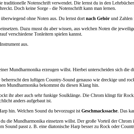
traditionelle Notenschrift verwendet. Die lernst du in den Lehrbüchern
hreckt. Doch keine Sorge - die Notenschrift kann man lernen.
überwiegend ohne Noten aus. Du lernst dort
nach Gehör
und Zahlen z
einsetzen. Dazu musst du aber wissen, aus welchen Noten die jeweilige
arauf verschiedene Tonleitern spielen kannst.
Instrument aus.
deiner Mundharmonika erzeugen willst. Hierbei unterscheiden sich die
 beherrscht den luftigen Country-Sound genauso wie dreckige und roc
chen Mundharmonika bekommst du diesen Klang hin.
ockt ihr aber auch sehr funkige Soulklänge. Die Chrom klingt für Roc
hlicht anders aufgebaut ist.
Harp hin. Welchen Sound du bevorzugst ist
Geschmackssache
. Das ka
 die Mundharmonika einsetzen willst. Der große Vorteil der Chrom ist,
vom Sound passt z. B. eine diatonische Harp besser zu Rock oder Country,