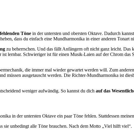
fehlenden Töne
in der untersten und obersten Oktave. Dadurch kannst
eheben, dass du einfach eine Mundharmonika in einer anderen Tonart n
ing
zu beherrschen. Und das fällt Anfängern oft nicht ganz leicht. Das k
st lernbar. Schwieriger ist für einen Musik-Laien auf der Chrom das Sp
ermechanik, die immer mal wieder gewartet werden will. Zum anderen h
und müssen ausgetauscht werden. Die Richter-Mundharmonika ist diesbez
ntscheidend weniger aufwändig. So kannst du dich
auf das Wesentlich
monika in der untersten Oktave ein paar Töne fehlen. Stattdessen meine
s sie unbedingt alle Töne brauchen. Nach dem Motto „Viel hilft viel“.