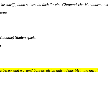
nkte zutrifft, dann solltest du dich für eine Chromatische Mundharmoni
emans
 (modale)
Skalen
spielen
n
 besser und warum? Schreib gleich unten deine Meinung dazu!