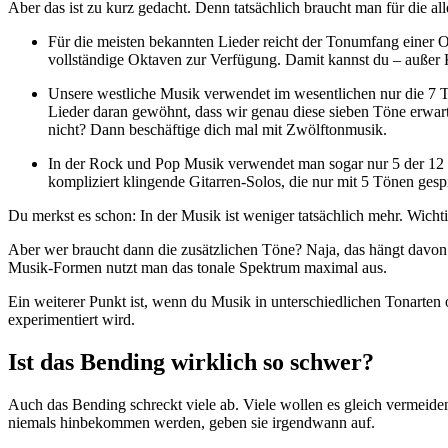
Aber das ist zu kurz gedacht. Denn tatsächlich braucht man für die a
Für die meisten bekannten Lieder reicht der Tonumfang einer O
vollständige Oktaven zur Verfügung. Damit kannst du – außer Kl
Unsere westliche Musik verwendet im wesentlichen nur die 7 T
Lieder daran gewöhnt, dass wir genau diese sieben Töne erwarte
nicht? Dann beschäftige dich mal mit Zwölftonmusik.
In der Rock und Pop Musik verwendet man sogar nur 5 der 12 T
kompliziert klingende Gitarren-Solos, die nur mit 5 Tönen gesp
Du merkst es schon: In der Musik ist weniger tatsächlich mehr. Wichti
Aber wer braucht dann die zusätzlichen Töne? Naja, das hängt davon a
Musik-Formen nutzt man das tonale Spektrum maximal aus.
Ein weiterer Punkt ist, wenn du Musik in unterschiedlichen Tonarten 
experimentiert wird.
Ist das Bending wirklich so schwer?
Auch das Bending schreckt viele ab. Viele wollen es gleich vermeide
niemals hinbekommen werden, geben sie irgendwann auf.