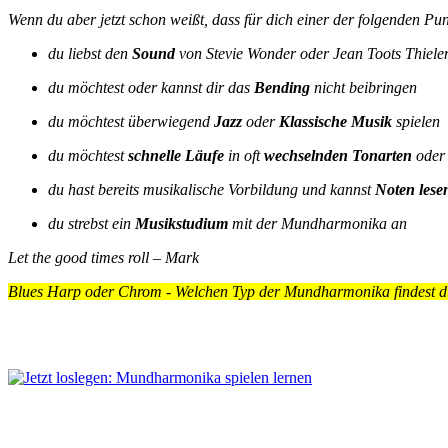
Wenn du aber jetzt schon weißt, dass für dich einer der folgenden Pu
du liebst den
Sound
von Stevie Wonder oder Jean Toots Thiel
du möchtest oder kannst dir das
Bending
nicht beibringen
du möchtest überwiegend
Jazz
oder
Klassische Musik
spielen
du möchtest
schnelle Läufe
in oft
wechselnden Tonarten
oder
du hast bereits musikalische Vorbildung und kannst
Noten lese
du strebst ein
Musikstudium
mit der Mundharmonika an
Let the good times roll – Mark
Blues Harp oder Chrom - Welchen Typ der Mundharmonika findest du