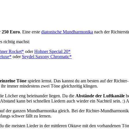
r
250 Euro
. Eine erste
diatonische Mundharmonika
nach der Richterst
s richtig machst:
hner Rocket*
oder
Hohner Special 20*
eluxe*
oder
Seydel Saxony Chromatic*
einzelne Töne
spielen lernst. Das kannst du am besten auf der Richt
ihr immer mindestens zwei Töne gleichzeitig klingen.
ie Löcher eng beieinander liegen. Da die
Abstände der Luftkanäle
be
 Abstand kann bei schnellen Liedern auch wieder ein Nachteil sein. :) Ab
t auf der ganzen Mundharmonika gleich. Bei der Richter-Mundharmonik
angs schwer fällt zu lernen.
u die meisten Lieder in der mittleren Oktave mit den vorhandenen Töne