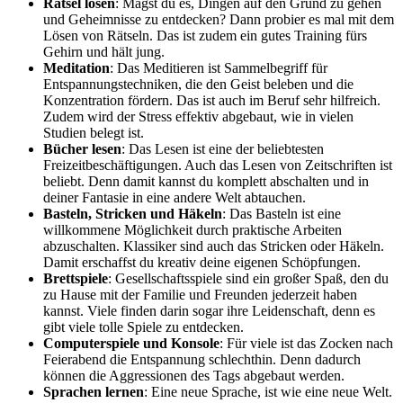
Rätsel lösen
: Magst du es, Dingen auf den Grund zu gehen
und Geheimnisse zu entdecken? Dann probier es mal mit dem
Lösen von Rätseln. Das ist zudem ein gutes Training fürs
Gehirn und hält jung.
Meditation
: Das Meditieren ist Sammelbegriff für
Entspannungstechniken, die den Geist beleben und die
Konzentration fördern. Das ist auch im Beruf sehr hilfreich.
Zudem wird der Stress effektiv abgebaut, wie in vielen
Studien belegt ist.
Bücher lesen
: Das Lesen ist eine der beliebtesten
Freizeitbeschäftigungen. Auch das Lesen von Zeitschriften ist
beliebt. Denn damit kannst du komplett abschalten und in
deiner Fantasie in eine andere Welt abtauchen.
Basteln, Stricken und Häkeln
: Das Basteln ist eine
willkommene Möglichkeit durch praktische Arbeiten
abzuschalten. Klassiker sind auch das Stricken oder Häkeln.
Damit erschaffst du kreativ deine eigenen Schöpfungen.
Brettspiele
: Gesellschaftsspiele sind ein großer Spaß, den du
zu Hause mit der Familie und Freunden jederzeit haben
kannst. Viele finden darin sogar ihre Leidenschaft, denn es
gibt viele tolle Spiele zu entdecken.
Computerspiele und Konsole
: Für viele ist das Zocken nach
Feierabend die Entspannung schlechthin. Denn dadurch
können die Aggressionen des Tags abgebaut werden.
Sprachen lernen
: Eine neue Sprache, ist wie eine neue Welt.