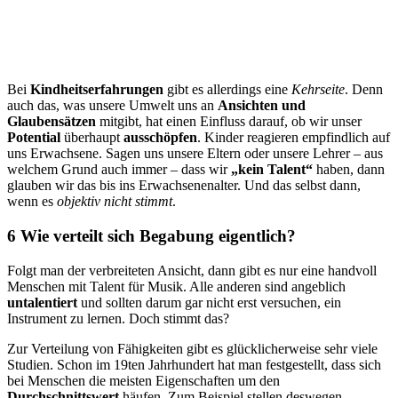
Bei
Kindheitserfahrungen
gibt es allerdings eine
Kehrseite
. Denn
auch das, was unsere Umwelt uns an
Ansichten und
Glaubensätzen
mitgibt, hat einen Einfluss darauf, ob wir unser
Potential
überhaupt
ausschöpfen
. Kinder reagieren empfindlich auf
uns Erwachsene. Sagen uns unsere Eltern oder unsere Lehrer – aus
welchem Grund auch immer – dass wir
„kein Talent“
haben, dann
glauben wir das bis ins Erwachsenenalter. Und das selbst dann,
wenn es
objektiv nicht stimmt
.
6 Wie verteilt sich Begabung eigentlich?
Folgt man der verbreiteten Ansicht, dann gibt es nur eine handvoll
Menschen mit Talent für Musik. Alle anderen sind angeblich
untalentiert
und sollten darum gar nicht erst versuchen, ein
Instrument zu lernen. Doch stimmt das?
Zur Verteilung von Fähigkeiten gibt es glücklicherweise sehr viele
Studien. Schon im 19ten Jahrhundert hat man festgestellt, dass sich
bei Menschen die meisten Eigenschaften um den
Durchschnittswert
häufen. Zum Beispiel stellen deswegen