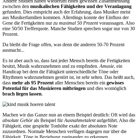
Andere Studien haben wiederum einen gewissen Zusammenhang
zwischen den
musikalischen Fähigkeiten und der Veranlagung
gefunden. Dies entspricht auch der Erfahrung, dass Musiker meist
aus Musikerfamilien kommen. Allerdings konnte der Einfluss der
Gene die Fertigkeiten nur
zu maximal 50 Prozent
voraussagen. Also
eine 50/50 Trefferquote. Manche Studien sprechen sogar nur von 30
Prozent.
Da bleibt die Frage offen, was denn die anderen 50-70 Prozent
ausmacht...
Es ist aber auch so, dass fast jeder Mensch bereits die Fertigkeiten
besitzt, Musik wahrzunehmen und zu empfinden.
Amusie
, ein
Handicap bei dem die Fähigkeit unterschiedliche Töne oder
Rhythmen wahrzunehmen gestört ist, ist sehr selten. Das heißt auch,
dass
mehr als 95 Prozent
aller Menschen bereits ein
gewisses
Potential für das Musizieren mitbringen
und dies womöglich
brach liegen lassen
.
Machen wir das Ganze nun an einem Beispiel deutlich: Oft wird das
absolute Gehör
als Beispiel für
Ausnahmetalent
aufgeführt. Also die
Fähigkeit, eine gespielte Tonhöhe exakt der absoluten Note
zuzuordnen. Normale Menschen verfügen dagegen nur über die
Fähigkeit, Töne in Beziehung zueinander zu erkennen.