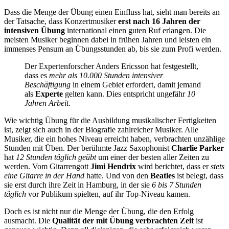
Dass die Menge der Übung einen Einfluss hat, sieht man bereits an
der Tatsache, dass Konzertmusiker
erst nach 16 Jahren der
intensiven Übung
international einen guten Ruf erlangen. Die
meisten Musiker beginnen dabei in frühen Jahren und leisten ein
immenses Pensum an Übungsstunden ab, bis sie zum Profi werden.
Der Expertenforscher Anders Ericsson hat festgestellt,
dass es
mehr als 10.000 Stunden intensiver
Beschäftigung
in einem Gebiet erfordert, damit jemand
als
Experte
gelten kann. Dies entspricht ungefähr
10
Jahren Arbeit
.
Wie wichtig Übung für die Ausbildung musikalischer Fertigkeiten
ist, zeigt sich auch in der Biografie zahlreicher Musiker. Alle
Musiker, die ein hohes Niveau erreicht haben, verbrachten unzählige
Stunden mit Üben. Der berühmte Jazz Saxophonist
Charlie Parker
hat
12 Stunden täglich geübt
um einer der besten aller Zeiten zu
werden. Vom Gitarrengott
Jimi Hendrix
wird berichtet, dass er
stets
eine Gitarre in der Hand
hatte. Und von den
Beatles
ist belegt, dass
sie erst durch ihre Zeit in Hamburg, in der sie
6 bis 7 Stunden
täglich
vor Publikum spielten, auf ihr Top-Niveau kamen.
Doch es ist nicht nur die Menge der Übung, die den Erfolg
ausmacht. Die
Qualität der mit Übung verbrachten Zeit
ist