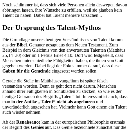
Noch schlimmer ist, dass sich viele Personen allein deswegen davon
abbringen lassen, ihre Wünsche zu erfüllen, weil sie glauben kein
Talent zu haben. Dabei hat Talent mehrere Ursachen...
Der Ursprung des Talent-Mythos
Die Grundlage unseres heutigen Verständnisses von Talent kommt
aus der
Bibel
. Genauer gesagt aus dem Neuen Testament. Zum
Beispiel in dem Gleichnis von den anvertrauten Talenten (Matthäus
25,14–30) oder im 1 Petrus-Brief 4:10. Dort wird festgestellt, dass
Menschen unterschiedliche Fähigkeiten haben, die ihnen von Gott
gegeben werden. Dabei liegt der Fokus immer darauf, dass diese
Gaben für die Gemeinde
eingesetzt werden sollen.
Gerade die Stelle im Matthäusevangelium ist später falsch
verstanden worden. Denn es geht dort nicht darum, Menschen
anhand ihrer Fähigkeiten in Schubladen zu stecken, so wie es der
heutige Gebrauch des Begriffs „Talent“ tut. Interessant ist auch, dass
man
in der Antike „Talent“ nicht als angeboren
und
unveränderlich angesehen hat. Vielmehr kann Gott einem ein Talent
auch wieder nehmen.
Ab der
Renaissance
kam in der europäischen Philosophie erstmals
der Begriff des
Genies
auf. Das Genie bezeichnete zunächst nur die