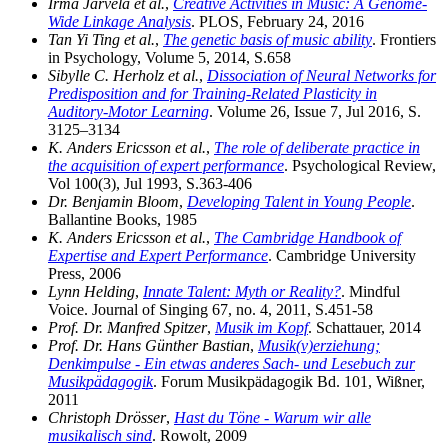
Irma Järvelä et al.
,
Creative Activities in Music: A Genome-
Wide Linkage Analysis
. PLOS, February 24, 2016
Tan Yi Ting et al.
,
The genetic basis of music ability
. Frontiers
in Psychology, Volume 5, 2014, S.658
Sibylle C. Herholz et al.
,
Dissociation of Neural Networks for
Predisposition and for Training-Related Plasticity in
Auditory-Motor Learning
. Volume 26, Issue 7, Jul 2016, S.
3125–3134
K. Anders Ericsson et al.
,
The role of deliberate practice in
the acquisition of expert performance
. Psychological Review,
Vol 100(3), Jul 1993, S.363-406
Dr. Benjamin Bloom
,
Developing Talent in Young People
.
Ballantine Books, 1985
K. Anders Ericsson et al.
,
The Cambridge Handbook of
Expertise and Expert Performance
. Cambridge University
Press, 2006
Lynn Helding
,
Innate Talent: Myth or Reality?
. Mindful
Voice. Journal of Singing 67, no. 4, 2011, S.451-58
Prof. Dr. Manfred Spitzer
,
Musik im Kopf
. Schattauer, 2014
Prof. Dr. Hans Günther Bastian
,
Musik(v)erziehung;
Denkimpulse - Ein etwas anderes Sach- und Lesebuch zur
Musikpädagogik
. Forum Musikpädagogik Bd. 101, Wißner,
2011
Christoph Drösser
,
Hast du Töne - Warum wir alle
musikalisch sind
. Rowolt, 2009