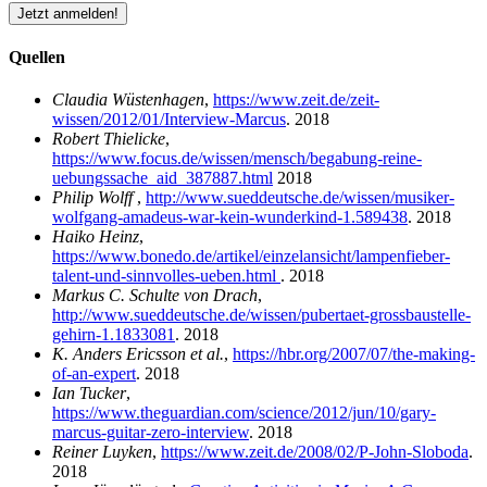
Jetzt anmelden!
Quellen
Claudia Wüstenhagen
,
https://www.zeit.de/zeit-
wissen/2012/01/Interview-Marcus
. 2018
Robert Thielicke
,
https://www.focus.de/wissen/mensch/begabung-reine-
uebungssache_aid_387887.html
2018
Philip Wolff
,
http://www.sueddeutsche.de/wissen/musiker-
wolfgang-amadeus-war-kein-wunderkind-1.589438
. 2018
Haiko Heinz
,
https://www.bonedo.de/artikel/einzelansicht/lampenfieber-
talent-und-sinnvolles-ueben.html
. 2018
Markus C. Schulte von Drach
,
http://www.sueddeutsche.de/wissen/pubertaet-grossbaustelle-
gehirn-1.1833081
. 2018
K. Anders Ericsson et al.
,
https://hbr.org/2007/07/the-making-
of-an-expert
. 2018
Ian Tucker
,
https://www.theguardian.com/science/2012/jun/10/gary-
marcus-guitar-zero-interview
. 2018
Reiner Luyken
,
https://www.zeit.de/2008/02/P-John-Sloboda
.
2018