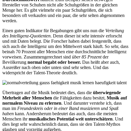
Hersteller von Schuhen nicht alle Schuhgrößen in der gleichen
Menge her. Es gibt vielmehr ein paar Schuhgrößen, die sich
besonders oft verkaufen und ein paar, die sehr selten abgenommen
werden.
Einen guten Indikator für Begabungen gibt uns nun die
Verteilung
des Intelligenz-Quotienten
. Denn dieser ist sehr intensiv erforscht
und mit Daten belegt. Die Forscher haben dabei festgestellt, dass
sich auch die Intelligenz um den Mittelwert stark häuft. So sehr, dass
beinah 70 Prozent aller Menschen eine durchschnittliche Intelligenz
vorweisen. Zusammengerechnet sind
über 85 Prozent
der
Bevölkerung
normal begabt oder besser.
Das heißt aber auch,
Ausreißer nach oben oder unten sind sehr selten. Und das
widerspricht der Talent-Theorie deutlich.
Übertragen auf die Musik bedeutet dies, dass die
überwiegende
Mehrheit aller Menschen
die Fähigkeiten dazu besitzt,
Musik auf
normalem Niveau zu erlernen
. Und darunter verstehe ich, dass
man im
Freundeskreis oder in einer Band musizieren und Spaß
haben
kann. Andersherum bedeutet das auch, dass die meisten
Menschen ihr
musikalisches Potential weit unterschätzen
. Und
dies liegt sehr wahrscheinlich daran, dass sie den Talent-Mythos
glauben und vorzeitig aufgeben.