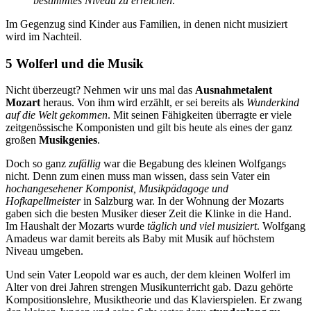
bestimmtes Niveau zu erreichen
.
Im Gegenzug sind Kinder aus Familien, in denen nicht musiziert
wird im Nachteil.
5 Wolferl und die Musik
Nicht überzeugt? Nehmen wir uns mal das
Ausnahmetalent
Mozart
heraus. Von ihm wird erzählt, er sei bereits als
Wunderkind
auf die Welt gekommen
. Mit seinen Fähigkeiten überragte er viele
zeitgenössische Komponisten und gilt bis heute als eines der ganz
großen
Musikgenies
.
Doch so ganz
zufällig
war die Begabung des kleinen Wolfgangs
nicht. Denn zum einen muss man wissen, dass sein Vater ein
hochangesehener Komponist, Musikpädagoge und
Hofkapellmeister
in Salzburg war. In der Wohnung der Mozarts
gaben sich die besten Musiker dieser Zeit die Klinke in die Hand.
Im Haushalt der Mozarts wurde
täglich und viel musiziert
. Wolfgang
Amadeus war damit bereits als Baby mit Musik auf höchstem
Niveau umgeben.
Und sein Vater Leopold war es auch, der dem kleinen Wolferl im
Alter von drei Jahren strengen Musikunterricht gab. Dazu gehörte
Kompositionslehre, Musiktheorie und das Klavierspielen. Er zwang