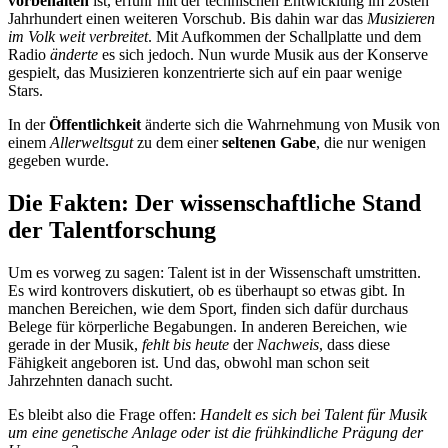
vorbehalten
ist, erfuhr mit der technischen Entwicklung im 20sten
Jahrhundert einen weiteren Vorschub. Bis dahin war das
Musizieren
im Volk weit verbreitet
. Mit Aufkommen der Schallplatte und dem
Radio
änderte
es sich jedoch. Nun wurde Musik aus der Konserve
gespielt, das Musizieren konzentrierte sich auf ein paar wenige
Stars.
In der
Öffentlichkeit
änderte sich die Wahrnehmung von Musik von
einem
Allerweltsgut
zu dem einer
seltenen Gabe
, die nur wenigen
gegeben wurde.
Die Fakten: Der wissenschaftliche Stand
der Talentforschung
Um es vorweg zu sagen: Talent ist in der Wissenschaft umstritten.
Es wird kontrovers diskutiert, ob es überhaupt so etwas gibt. In
manchen Bereichen, wie dem Sport, finden sich dafür durchaus
Belege für körperliche Begabungen. In anderen Bereichen, wie
gerade in der Musik,
fehlt bis heute
der
Nachweis
, dass diese
Fähigkeit angeboren ist. Und das, obwohl man schon seit
Jahrzehnten danach sucht.
Es bleibt also die Frage offen:
Handelt es sich bei Talent für Musik
um eine genetische Anlage oder ist die frühkindliche Prägung der