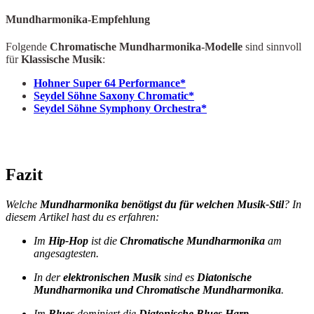
Mundharmonika-Empfehlung
Folgende
Chromatische Mundharmonika-Modelle
sind sinnvoll
für
Klassische Musik
:
Hohner Super 64 Performance*
Seydel Söhne Saxony Chromatic*
Seydel Söhne Symphony Orchestra*
Fazit
Welche
Mundharmonika benötigst du für welchen Musik-Stil
? In
diesem Artikel hast du es erfahren:
Im
Hip-Hop
ist die
Chromatische Mundharmonika
am
angesagtesten.
In der
elektronischen Musik
sind es
Diatonische
Mundharmonika und Chromatische Mundharmonika
.
Im
Blues
dominiert die
Diatonische Blues Harp
.