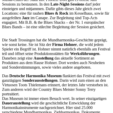
Sessions zu bestaunen. In den
Late-Night-Sessions
darf jeder
einsteigen und mitjammen. Dafür gibts dieses Jahr gleich zwei
Locations: eine für rauhen
Blues & Rock
im Kesselhaus, sowie für
ausgefeilten
Jazz
im Canape. Zur Begleitung sind Top-Acts
engagiert. Mit B.B. & the Blues Shacks
–
der Nr. 1 europäischer
Blues Bands
–
ist eine stilechte Begleitung der Session gesichert.
Die Stadt Trossingen hat die Mundharmonika-Geschichte geprägt,
wie sonst keine. Sie ist Sitz der
Firma Hohner
, die wohl jedem
Spieler ein Begriff ist. Hohner nimmt natürlich ebenfalls am Festival
teil und öffnet seine Produktionsstätten für
Werksführungen
.
Daneben zeigt eine
Ausstellung
das aktuelle Sortiment an
Produkten aus dem Hause Hohner. Dort werden auch Neuheiten
und Sonderstimmungen, sowie vieles andere angeboten.
Das
Deutsche Harmonika Museum
flankiert das Festival mit zwei
ganztägigen
Sonderausstellungen
. Darin wird zum einen an den
Virtuosen Toots Thielemans erinnert, der letztes Jahr verstorben ist.
Zum anderen wird der Country Blues Meister Sonny Terry
portraitiert.
Das Museum ist immer einen Besuch wert. In seiner einzigartigen
Daueraustellung
wird die geschichtliche Entwicklung der
Harmonikainstrumente nachgezeichnet. Hier sind 25.000
verschiedene Mundharmonikas, Ziehharmonikas, Dokumente,