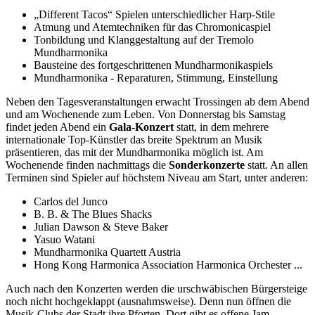
„Different Tacos“ Spielen unterschiedlicher Harp-Stile
Atmung und Atemtechniken für das Chromonicaspiel
Tonbildung und Klanggestaltung auf der Tremolo
Mundharmonika
Bausteine des fortgeschrittenen Mundharmonikaspiels
Mundharmonika - Reparaturen, Stimmung, Einstellung
Neben den Tagesveranstaltungen erwacht Trossingen ab dem Abend
und am Wochenende zum Leben. Von Donnerstag bis Samstag
findet jeden Abend ein
Gala-Konzert
statt, in dem mehrere
internationale Top-Künstler das breite Spektrum an Musik
präsentieren, das mit der Mundharmonika möglich ist. Am
Wochenende finden nachmittags die
Sonderkonzerte
statt. An allen
Terminen sind Spieler auf höchstem Niveau am Start, unter anderen:
Carlos del Junco
B. B. & The Blues Shacks
Julian Dawson & Steve Baker
Yasuo Watani
Mundharmonika Quartett Austria
Hong Kong Harmonica Association Harmonica Orchester ...
Auch nach den Konzerten werden die urschwäbischen Bürgersteige
noch nicht hochgeklappt (ausnahmsweise). Denn nun öffnen die
Musik-Clubs der Stadt ihre Pforten. Dort gibt es offene Jam